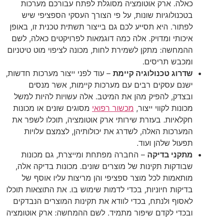
כאלה. ארק אוטומציה מסוגלת לפתח עבורכם מערכות
בטכנולוגיות שונות, על פי הצורך העסקי הספציפי שיש
לפתור. היא תסייע לכם גם בייצור תשתית טכנית זו, באופן
איכותי ומדויק. אלה כמה דוגמאות לפרויקטים כאלה, לשם
ההמחשה: מתקן לשמירת לחות, מכונה לציפוי מוט טיטניום
ומכבש תריסים.
שדרוג טכנולוגיה קיימת
– עוד לפני ייצור מערכות חדשות,
ישנם עסקים רבים עם מערכות קיימות, אשר מנסים
ובצדק, להפיק מהן את המיטב. אלה עשויות להיות למשל
מכונות לקווי ייצור,
מכשור רפואי
מסוגים שונים או מכונות
חקלאיות. בעזרת שירותי ארק אוטומציה, תוכלו לשפר את
המערכות האלה, לשדרג את יכולותיהן, לצמצם עלויות
תפעול שלהן ועוד.
מתקני בדיקה
– החברה מפתחת ומייצרת, גם מכונות
שבודקות תקינות של מוצרים שונים. מכונות בדיקה אלה,
מותאמות לכל מוצר ספציפי והן מריצות עליו אוסף של
בדיקות חיוניות, בכדי לדמות שימוש בו. את התוצאות תוכלו
לאסוף ולנתח, בכדי לוודא את תקינות המוצרים הנבדקים
ובכדי לקדם שיפור מתמיד. לשם ההמחשה: ארק אוטומציה