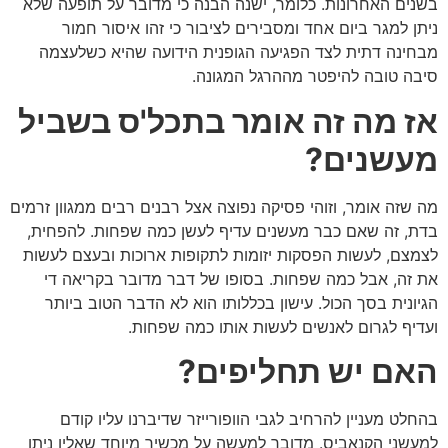
בשנים האחרונות. כלומר, ישנה הבנה כי מדובר על תופעה שלא
ניתן למגר ביום אחד ומסבירים לציבור כי זהו איסור חמור
מבחינה דתית לצד הפגיעה הגופנית הידועה שהיא כשלעצמה
סיבה טובה להיפטר מההרגל המגונה.
אז מה זה אומר בתכל'ס בשביל
מעשנים?
מה שזה אומר, וזוהי פסיקה נפוצה אצל רבנים רבים ממגוון זרמים
בדת, זה שאם כבר מעשנים עדיף לעשן כמה שפחות. להפחית,
לצמצם, לעשות הפסקות יזומות לתקופות ארוכות ובעצם לעשות
את זה, אבל כמה שפחות. בסופו של דבר מדובר בקריאה די
הגיונית בסך הכול. עישון בכללותו הוא לא הדבר הטוב ביותר
ועדיף לגרום לאנשים לעשות אותו כמה שפחות.
האם יש תחליפים?
בהחלט מעניין להרחיב לגבי הוופורייזר שדיברנו עליו קודם
למעשני הקנאביס. מדובר למעשה על מכשיר מיוחד שאליו ניתן