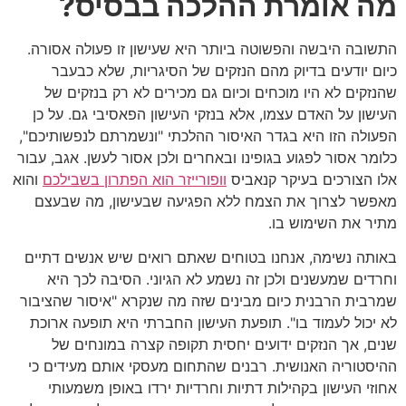
מה אומרת ההלכה בבסיס?
התשובה היבשה והפשוטה ביותר היא שעישון זו פעולה אסורה.
כיום יודעים בדיוק מהם הנזקים של הסיגריות, שלא כבעבר
שהנזקים לא היו מוכחים וכיום גם מכירים לא רק בנזקים של
העישון על האדם עצמו, אלא בנזקי העישון הפאסיבי גם. על כן
הפעולה הזו היא בגדר האיסור ההלכתי "ונשמרתם לנפשותיכם",
כלומר אסור לפגוע בגופינו ובאחרים ולכן אסור לעשן. אגב, עבור
אלו הצורכים בעיקר קנאביס
וופורייזר הוא הפתרון בשבילכם
והוא
מאפשר לצרוך את הצמח ללא הפגיעה שבעישון, מה שבעצם
מתיר את השימוש בו.
באותה נשימה, אנחנו בטוחים שאתם רואים שיש אנשים דתיים
וחרדים שמעשנים ולכן זה נשמע לא הגיוני. הסיבה לכך היא
שמרבית הרבנית כיום מבינים שזה מה שנקרא "איסור שהציבור
לא יכול לעמוד בו". תופעת העישון החברתי היא תופעה ארוכת
שנים, אך הנזקים ידועים יחסית תקופה קצרה במונחים של
ההיסטוריה האנושית. רבנים שהתחום מעסקי אותם מעידים כי
אחוזי העישון בקהילות דתיות וחרדיות ירדו באופן משמעותי