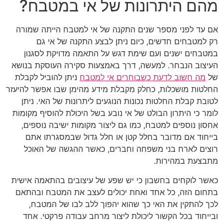
מהם היתרונות של אי במטבח?
אם עד לפני מספר שנים התקנה של אי למטבח הייתה שמורה
רק למטבחים חדשים, כיום ניתן לבצע התקנה של אי גם
במטבחים ישנים ועם שימת דגש על התאמה מדויקת לסגנון
העיצוב הנבחר. למעשה, דרך באמצעות סקירה העוסקת בנושא
של
מה חשוב לדעת כשבוחרים אי למטבח
ניתן להוביל לקבלת
החלטות מושכלות, כחלק מקבלת מידע מהימן שבו אפשר להיעזר
לטובת קבלת החלטות נכונות הנוגעים ליתרונות של האי. ניתן
לומר כי היתרון הבולט של אי נובע בשל היכולת להוסיף מקומות
אחסון נוספים למטבח, כמו גם ליצור מקומות ישיבה נוספים,
בייחוד אם מדובר בחלל קטן או חלל גדול שבמסגרתו אתם
רוצים לארח בני משפחה וחברים, כאשר ההגשה של האוכל
מתבצעת במהירות.
כאשר לוקחים בחשבון כי יש שפע של עיצובים בהתאמה אישית
בתחום הזה, כל אחד ואחת יכולים לעצב את המטבח ובהתאם
לכך להתקין את האי כך שהוא יהפוך ללב לבו של המטבח,
ובייחוד בכל הקשור ליכולת ליצור מרחב עבודה פרקטי. אחד