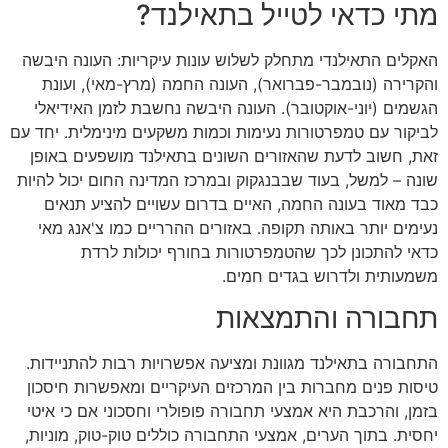
מתי כדאי לטייל בתאילנד?
האקלים התאילנדי מתחלק לשלוש עונות עיקריות: העונה היבשה
והקרירה (נובמבר-פברואר), העונה החמה (מרץ-מאי), ועונת
הגשמים (יוני-אוקטובר). העונה היבשה נחשבת לזמן האידיאלי
לביקור עם טמפרטורות נעימות וכמות משקעים מינימלית. יחד עם
זאת, חשוב לדעת שהאזורים השונים בתאילנד מושפעים באופן
שונה – למשל, בעוד שבבנגקוק ובמרכז המדינה החום יכול להיות
כבד מאוד בעונה החמה, האיים בדרום עשויים להציע תנאים
נעימים יותר באותה תקופה. באזורים ההרריים כמו צ'אנג מאי
כדאי להתכונן לכך שהטמפרטורות בחורף יכולות לרדת
משמעותית ולדרוש בגדים חמים.
תחבורה והתמצאות
התחבורה בתאילנד מגוונת ומציעה אפשרויות רבות להתניידות.
טיסות פנים מחברות בין המרכזים העיקריים ומאפשרות חיסכון
בזמן, והרכבת היא אמצעי תחבורה פופולרי וחסכוני אם כי איטי
יחסית. בתוך הערים, אמצעי התחבורה כוללים טוק-טוק, מוניות,