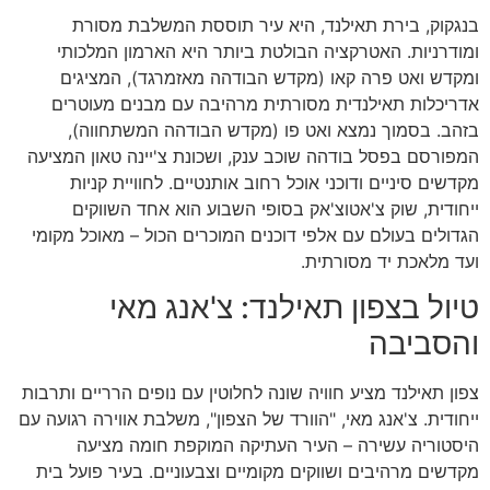
בנגקוק, בירת תאילנד, היא עיר תוססת המשלבת מסורת
ומודרניות. האטרקציה הבולטת ביותר היא הארמון המלכותי
ומקדש ואט פרה קאו (מקדש הבודהה מאזמרגד), המציגים
אדריכלות תאילנדית מסורתית מרהיבה עם מבנים מעוטרים
בזהב. בסמוך נמצא ואט פו (מקדש הבודהה המשתחווה),
המפורסם בפסל בודהה שוכב ענק, ושכונת צ'יינה טאון המציעה
מקדשים סיניים ודוכני אוכל רחוב אותנטיים. לחוויית קניות
ייחודית, שוק צ'אטוצ'אק בסופי השבוע הוא אחד השווקים
הגדולים בעולם עם אלפי דוכנים המוכרים הכול – מאוכל מקומי
ועד מלאכת יד מסורתית.
טיול בצפון תאילנד: צ'אנג מאי
והסביבה
צפון תאילנד מציע חוויה שונה לחלוטין עם נופים הרריים ותרבות
ייחודית. צ'אנג מאי, "הוורד של הצפון", משלבת אווירה רגועה עם
היסטוריה עשירה – העיר העתיקה המוקפת חומה מציעה
מקדשים מרהיבים ושווקים מקומיים וצבעוניים. בעיר פועל בית