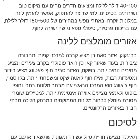
40-100 דולר ללילה ומציעים חדרים נוחים עם מיקום טוב
ושירותים בסיסיים. למי שרוצה להתפנק, אפשר להזמין לינה
במלונות יוקרה ובאתרי נופש במחירים של 150-500 דולר ללילה,
עם בריכות פרטיות, טיפולי ספא וגישה ישירה לחוף.
אזורים מומלצים ללינה
בבנגקוק, אזור סאתורן מציע קרבה למרכזי קניות ותחבורה
ציבורית, בעוד שאזור קאו סן רואד פופולרי בקרב צעירים ומציע
מחירים נוחים יותר. בפוקט, האזור סביב חוף פאטונג מציע בידור
ומסעדות רבות, ואילו חוף קאטה שקט ומשפחתי יותר. בקו סמוי,
חוף צ'אוונג הוא המרכז הראשי עם מבחר מלונות רחב, וחופי
בופוט ולאמאי מציעים אווירה אינטימית יותר. למטיילים שומרי
מסורת מומלץ לבחור מלונות הממוקמים במרחק הליכה מבתי
חב"ד באזורים הרלוונטיים.
לסיכום
תאילנד מציעה חוויית טיול עשירה ומגוונת שתשאיר אתכם עם