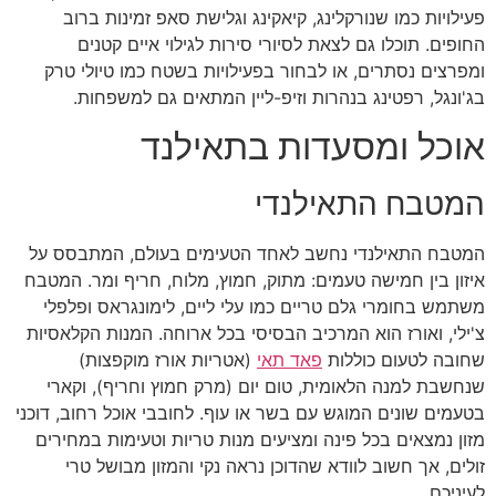
פעילויות כמו שנורקלינג, קיאקינג וגלישת סאפ זמינות ברוב
החופים. תוכלו גם לצאת לסיורי סירות לגילוי איים קטנים
ומפרצים נסתרים, או לבחור בפעילויות בשטח כמו טיולי טרק
בג'ונגל, רפטינג בנהרות וזיפ-ליין המתאים גם למשפחות.
אוכל ומסעדות בתאילנד
המטבח התאילנדי
המטבח התאילנדי נחשב לאחד הטעימים בעולם, המתבסס על
איזון בין חמישה טעמים: מתוק, חמוץ, מלוח, חריף ומר. המטבח
משתמש בחומרי גלם טריים כמו עלי ליים, לימונגראס ופלפלי
צ'ילי, ואורז הוא המרכיב הבסיסי בכל ארוחה. המנות הקלאסיות
שחובה לטעום כוללות
פאד תאי
(אטריות אורז מוקפצות)
שנחשבת למנה הלאומית, טום יום (מרק חמוץ וחריף), וקארי
בטעמים שונים המוגש עם בשר או עוף. לחובבי אוכל רחוב, דוכני
מזון נמצאים בכל פינה ומציעים מנות טריות וטעימות במחירים
זולים, אך חשוב לוודא שהדוכן נראה נקי והמזון מבושל טרי
לעיניכם.