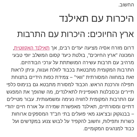
החשוב.
היכרות עם תאילנד
ארץ החיוכים: היכרות עם התרבות
דרום מזרח אסיה מציעה יעדים רבים, אך
תאילנד האקזוטית
,
המכונה "ארץ החיוכים", בולטת כיעד קסום המשלב יופי טבעי
מרהיב עם תרבות עשירה המושתתת על ערכי הבודהיזם.
התרבות המקומית מתבטאת בכבוד לזולת וענווה, וניתן לראות
זאת במחווה המסורתית "וואי" – צמידת כפות הידיים בתנוחת
תפילה והרכנת הראש. הכבוד למסורת מתבטא גם בנימוס כלפי
תיירים ובסבלנות האופיינית לתאילנדים, מה שהופך את המפגש
עם התרבות המקומית לחוויה נעימה ומשמעותית. עבור מטיילים
דתיים ומסורתיים, תאילנד מאפשרת שמירה על אורח חיים יהודי
– בבנגקוק ובצ'אנג מאי פועלים בתי חב"ד המספקים ארוחות
כשרות ותפילות, וחשוב להקפיד על לבוש צנוע במקדשים ועל
כבוד למנהגים המקומיים.