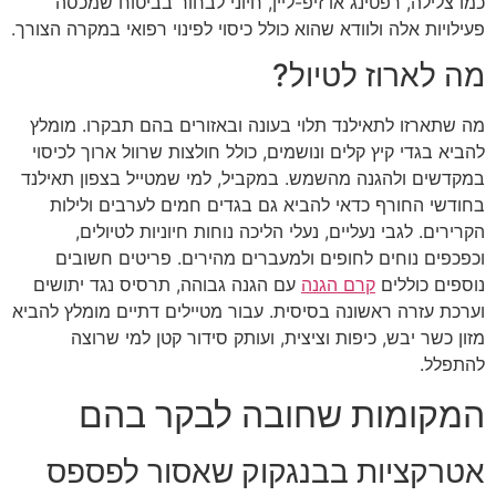
כמו צלילה, רפטינג או זיפ-ליין, חיוני לבחור בביטוח שמכסה
פעילויות אלה ולוודא שהוא כולל כיסוי לפינוי רפואי במקרה הצורך.
מה לארוז לטיול?
מה שתארזו לתאילנד תלוי בעונה ובאזורים בהם תבקרו. מומלץ
להביא בגדי קיץ קלים ונושמים, כולל חולצות שרוול ארוך לכיסוי
במקדשים ולהגנה מהשמש. במקביל, למי שמטייל בצפון תאילנד
בחודשי החורף כדאי להביא גם בגדים חמים לערבים ולילות
הקרירים. לגבי נעליים, נעלי הליכה נוחות חיוניות לטיולים,
וכפכפים נוחים לחופים ולמעברים מהירים. פריטים חשובים
נוספים כוללים
קרם הגנה
עם הגנה גבוהה, תרסיס נגד יתושים
וערכת עזרה ראשונה בסיסית. עבור מטיילים דתיים מומלץ להביא
מזון כשר יבש, כיפות וציצית, ועותק סידור קטן למי שרוצה
להתפלל.
המקומות שחובה לבקר בהם
אטרקציות בבנגקוק שאסור לפספס